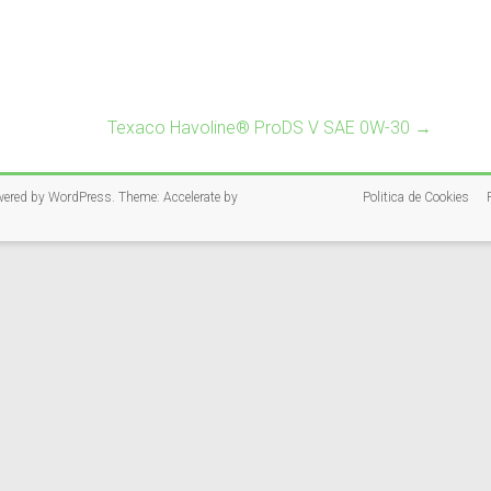
Texaco Havoline® ProDS V SAE 0W-30
→
wered by
WordPress
. Theme: Accelerate by
Politica de Cookies