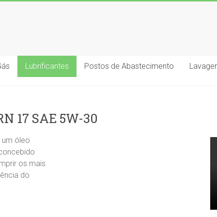
Gás
Lubrificantes
Postos de Abastecimento
Lavagen
RN 17 SAE 5W-30
é um óleo
 concebido
mprir os mais
iência do