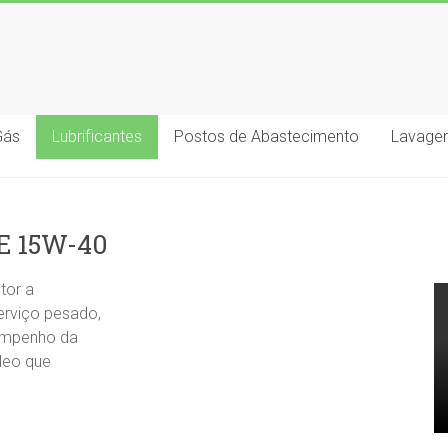
Gás
Lubrificantes
Postos de Abastecimento
Lavagen
E 15W-40
tor a
rviço pesado,
sempenho da
óleo que